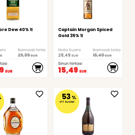
ore Dew 40% 1l
Captain Morgan Spiced
Gold 35% 1l
omi
Normaali hinta
Hinta Suomi
Normaali hinta
25,99
28,49
16,49
R
EUR
EUR
EUR
tasi
Sinun hintasi
9
15,49
EUR
EUR
53
%
%
IFT SUOMI