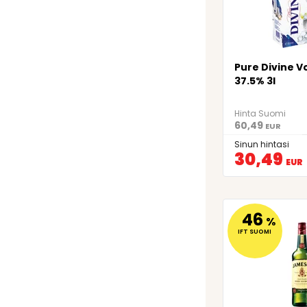
Pure Divine V
37.5% 3l
Hinta Suomi
60,49
EUR
Sinun hintasi
30,49
EUR
46
%
IFT SUOMI