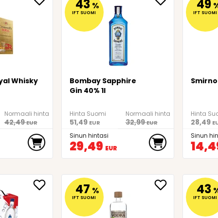
43
49
%
IFT SUOMI
IFT SUOMI
yal Whisky
Bombay Sapphire
Smirnof
Gin 40% 1l
Normaali hinta
Hinta Suomi
Normaali hinta
Hinta Su
42,49
51,49
32,99
28,49
EUR
EUR
EUR
E
Sinun hintasi
Sinun hin
29,49
14,4
EUR
47
43
%
IFT SUOMI
IFT SUOMI