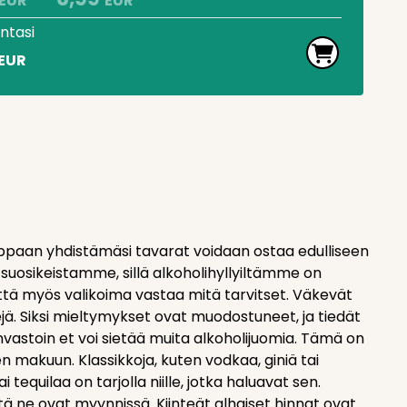
EUR
EUR
intasi
EUR
ppaan yhdistämäsi tavarat voidaan ostaa edulliseen
 suosikeistamme, sillä alkoholihyllyiltämme on
tä myös valikoima vastaa mitä tarvitset. Väkevät
pejä. Siksi mieltymykset ovat muodostuneet, ja tiedät
päinvastoin et voi sietää muita alkoholijuomia. Tämä on
en makuun. Klassikkoja, kuten vodkaa, giniä tai
quilaa on tarjolla niille, jotka haluavat sen.
että ne ovat myynnissä. Kiinteät alhaiset hinnat ovat