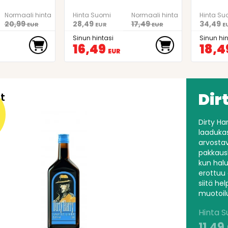
Normaali hinta
Hinta Suomi
Normaali hinta
Hinta Su
20,99
28,49
17,49
34,49
EUR
EUR
EUR
E
Sinun hintasi
Sinun hin
16,49
18,4
EUR
Dir
t
Dirty Ha
laadukas 
arvosta
pakkausk
kun halu
erottuu 
siitä he
muotoilu
Hinta 
11,49