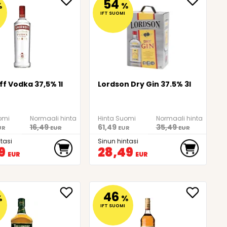
54
%
%
IFT SUOMI
f Vodka 37,5% 1l
Lordson Dry Gin 37.5% 3l
omi
Normaali hinta
Hinta Suomi
Normaali hinta
16,49
61,49
35,49
UR
EUR
EUR
EUR
tasi
Sinun hintasi
9
28,49
EUR
EUR
46
%
%
IFT SUOMI