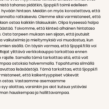
ä tahansa pidätkin, Sjoppii.fi toimii edelleen
än hyvään hintaan. Meidän on myös korostettava, että
annalta ratkaisevia. Olemme siksi varmistaneet, että
idaan ostaa kaikkiin tilaisuuksiin. Olipa kyseessä halpa
 säästää. Toivomme, että kiinteä alhainen hintataso
a. Osta tarpeen mukaan sen sijaan, että joutuisit
sia vaikutelmia ja mieltymyksiä voi muodostua, kun
mien sisällä. On täysin varmaa, että Sjoppii.fi:llä voi
 Rajat ylittävä verkkokauppa tarkoittaa ennen
 rajalle. Samalla tämä tarkoittaa sitä, että voit
kempaa ostoksia halvemmalla. Tapahtumia silmällä
uttaa lisäsäästöjä. Tämä tarkoittaa, että Sjoppii.fi
rmistaneet, että kaikentyyppiset väkevät
idaan ostaa. Vastaamme asemaamme
yy aloittaa, varsinkin jos aiot kutsua ystäväsi
ieman hauskempaa ja hallittavampaa.