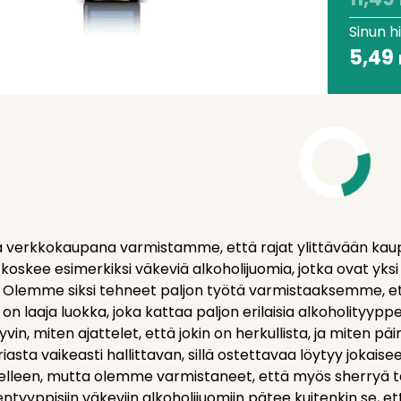
Sinun h
5,49
ä verkkokaupana varmistamme, että rajat ylittävään kau
koskee esimerkiksi väkeviä alkoholijuomia, jotka ovat yksi
 Olemme siksi tehneet paljon työtä varmistaaksemme, et
on laaja luokka, joka kattaa paljon erilaisia alkoholityyp
hyvin, miten ajattelet, että jokin on herkullista, ja miten 
asta vaikeasti hallittavan, sillä ostettavaa löytyy jokaise
lleen, mutta olemme varmistaneet, että myös sherryä tai te
ikentyyppisiin väkeviin alkoholijuomiin pätee kuitenkin se, 