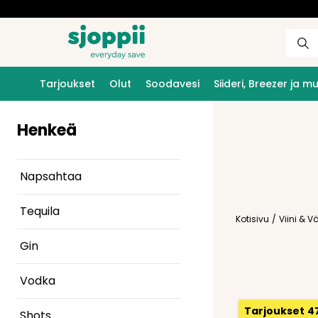
Tarjoukset
Olut
Soodavesi
Siideri, Breezer ja m
Henkeä
Napsahtaa
Tequila
Kotisivu
/
Viini & 
Gin
Vodka
Tarjoukset
4
Shots