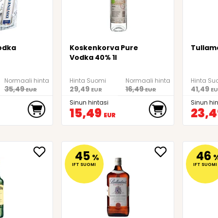
odka
Koskenkorva Pure
Tullam
Vodka 40% 1l
Normaali hinta
Hinta Suomi
Normaali hinta
Hinta Su
35,49
29,49
16,49
41,49
EUR
EUR
EUR
EU
Sinun hintasi
Sinun hin
15,49
23,4
EUR
45
46
%
IFT SUOMI
IFT SUOMI