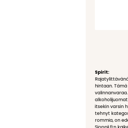
Spirit:
Rajatylittävän
hintaan. Tämä 
valinnanvaraa.
alkoholijuomat 
itsekin varsin 
tehnyt kategori
rommia, on ede
Sjoppii.fi:n ka