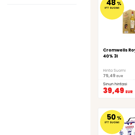
48
%
IFT SUOMI
Cromwells Ro
40% 3l
Hinta Suomi
75,49
EUR
Sinun hintasi
39,49
EUR
50
%
IFT SUOMI