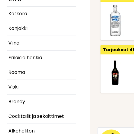
Katkera
Konjakki
Viina
Tarjoukset
4
Erilaisia henkiä
Rooma
Viski
Brandy
Cocktailit ja sekoittimet
Alkoholiton