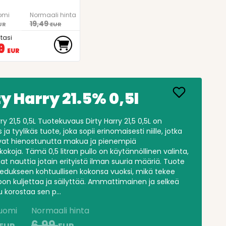
omi
Normaali hinta
19,49
UR
EUR
tasi
9
EUR
ty Harry 21.5% 0,5l
rry 21,5 0,5L Tuotekuvaus Dirty Harry 21,5 0,5L on
ja tyylikäs tuote, joka sopii erinomaisesti niille, jotka
vat hienostunutta makua ja pienempiä
okoja. Tämä 0,5 litran pullo on käytännöllinen valinta,
at nauttia jotain erityistä ilman suuria määriä. Tuote
edukseen kohtuullisen kokonsa vuoksi, mikä tekee
lpon kuljettaa ja säilyttää. Ammattimainen ja selkeä
 korostaa sen p...
Suomi
Normaali hinta
6,99