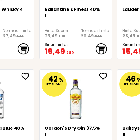
 Whisky 4
Ballantine's Finest 40%
Lauder'
1l
Normaali hinta
Hinta Suomi
Normaali hinta
Hinta Su
27,49
35,49
20,49
28,49
EUR
EUR
EUR
E
Sinun hintasi
Sinun hin
19,49
15,4
EUR
42
46
%
IFT SUOMI
IFT SUOMI
a Blue 40%
Gordon's Dry Gin 37.5%
Baileys
1l
1l