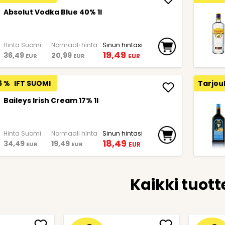
Absolut Vodka Blue 40% 1l
Hinta Suomi
Normaali hinta
Sinun hintasi
19,49
36,49
20,99
EUR
EUR
EUR
6 %
IFT SUOMI
Tarjou
Baileys Irish Cream 17% 1l
Hinta Suomi
Normaali hinta
Sinun hintasi
18,49
34,49
19,49
EUR
EUR
EUR
Kaikki tuott