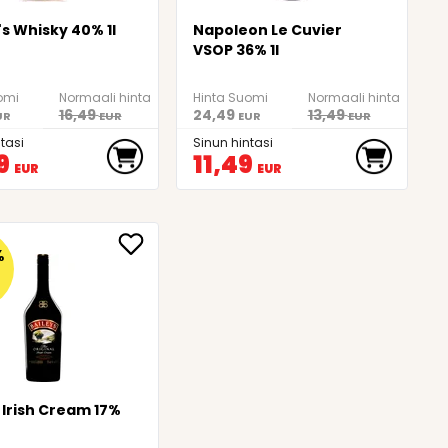
s Whisky 40% 1l
Napoleon Le Cuvier
VSOP 36% 1l
omi
Normaali hinta
Hinta Suomi
Normaali hinta
16,49
24,49
13,49
UR
EUR
EUR
EUR
tasi
Sinun hintasi
9
11,49
EUR
EUR
%
 Irish Cream 17%