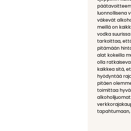
päätavoitteemm
luonnollisena 
väkevät alkoho
meillä on kaikk
vodka suurissa
tarkoittaa, ett
pitämään hintaa
alat kokeilla m
olla ratkaisev
kaikkea sitä, e
hyödyntää raja
pitäen olemme 
toimittaa hyvä
alkoholijuoma
verkkorajakaupa
tapahtumaan, 