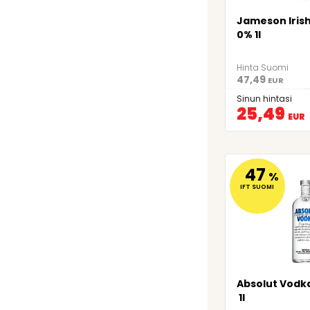
Jameson Irish
0% 1l
Hinta Suomi
47,49
EUR
Sinun hintasi
25,49
EUR
47
%
IFT SUOMI
Absolut Vodk
1l