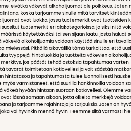
e, eivätkä väkevät alkoholijuomat ole poikkeus. Joten mist
valintana, koska tarjoamme sinulle mitä tarvitset kiinteä
lijuomat ovat luokka, jossa tuotemerkit ovat tuotteiden k
i suositut tuotemerkit eri alakategorioissa, ja siksi niitä vo
 määrissä käytettäväksi tai sen sijaan laatu, josta haluat
ä väkeviä alkoholijuomia voidaan käyttää sinulle eri tavall
 mielessäsi. Pitkällä aikavälillä tämä tarkoittaa, että uu
uita tyyppejä, hintaluokkia ja tuotteita väkevien alkoholijuo
a merkitys, jos päätät tehdä ostoksia tapahtumaa varten.
ttä tavarat toimitetaan kotiovellesi ja voit säästää matkan
n hintatasoa ja tapahtumasta tulee luonnollisesti haus
myös varmistaneet, että suurilla hankinnoilla voidaan saav
ä väkeä hyvään hintaan suoraan kotiovellesi. Olemme va
t ovat läsnä samaan aikaan, jotta oikeita merkkejä vo
na ja tarjoamme rajahintoja ja tarjouksia. Joten on hyvä s
joka voi hyvinkin mennä hyvin. Teemme siitä varmasti h