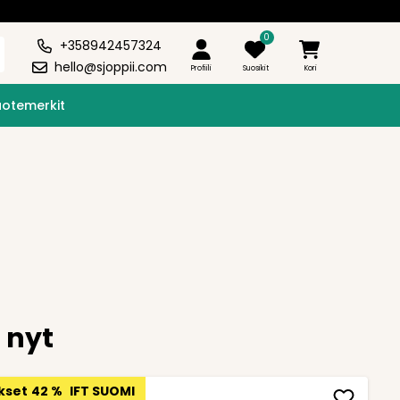
0
+358942457324
hello@sjoppii.com
Profiili
Suosikit
Kori
uotemerkit
i nyt
kset
42 %
IFT SUOMI