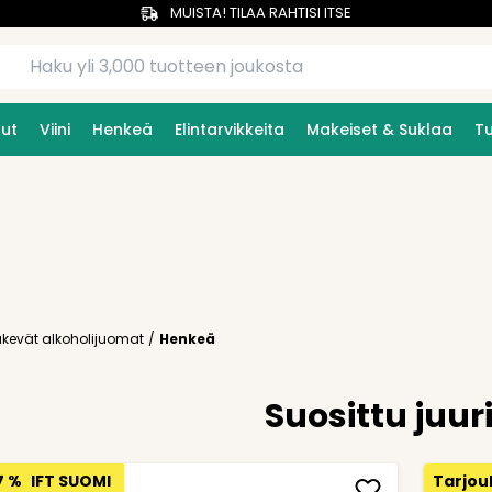
MUISTA! TILAA RAHTISI ITSE
uut
Viini
Henkeä
Elintarvikkeita
Makeiset & Suklaa
T
Väkevät alkoholijuomat
/
Henkeä
Suosittu juur
7 %
IFT SUOMI
Tarjou