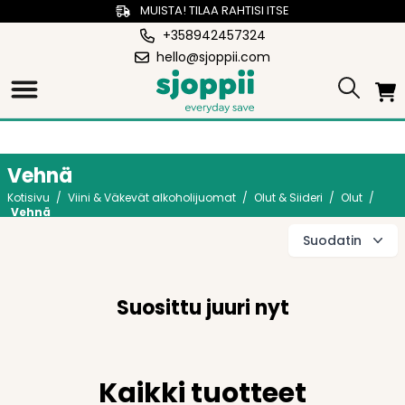
MUISTA! TILAA RAHTISI ITSE
+358942457324
hello@sjoppii.com
Vehnä
Kotisivu
/
Viini & Väkevät alkoholijuomat
/
Olut & Siideri
/
Olut
/
Vehnä
Suodatin
Suosittu juuri nyt
Kaikki tuotteet