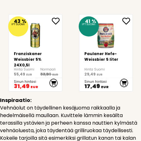
43
%
41
%
IFT SUOMI
IFT SUOMI
Franziskaner
Paulaner Hefe-
Weissbier 5%
Weissbier 5 liter
24X0,5l
Hinta Suomi
Normaali
Hinta Suomi
55,49
33,99
29,49
hinta
EUR
EUR
EUR
Sinun hintasi
Sinun hintasi
31,49
17,49
EUR
EUR
Inspiraatio:
Vehnäolut on täydellinen kesäjuoma raikkaalla ja
hedelmäisellä maullaan. Kuvittele lämmin kesäilta
terassilla ystävien ja perheen kanssa nauttien kylmästä
vehnäoluesta, joka täydentää grilliruokaa täydellisesti.
Kokeile tarjoilla sitä esimerkiksi grillatun kanan tai kalan