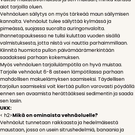
aiot tarjoilla oluen.
Vehnäoluen säilytys on myös tärkeää maun säilymisen
kannalta. Vehnäolut tulee säilyttää kylmässä ja
pimeässä, suojassa suoralta auringonvalolta.
Ihannetapauksessa ne tulisi kuluttaa vuoden sisällä
valmistuksesta, jotta niistä voi nauttia parhaimmillaan.
Kiinnitä huomiota pullon päivämäärämerkintään
saadaksesi parhaan kokemuksen.
Myös vehnäoluen tarjoilulämpötila on hyvä muistaa.
Tarjoile vehnäolut 6-8 asteen lämpötilassa parhaan
mahdollisen makuelämyksen saamiseksi. Täydellisen
tarjoilun saamiseksi voit kiertää pullon varovasti pöydällä
ennen sen avaamista herättääksesi sedimentin ja saada
sen lasiin.
UKK:
< h2>
Mikä on ominaista vehnäoluelle?
Vehnäolut tunnetaan raikkaasta ja hedelmäisestä
maustaan, jossa on usein sitrushedelmiä, banaania ja