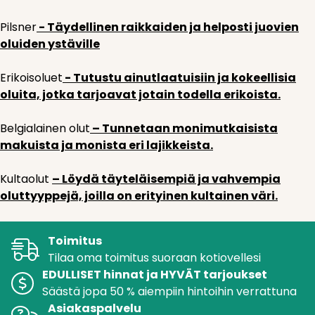
Pilsner
- Täydellinen raikkaiden ja helposti juovien
oluiden ystäville
Erikoisoluet
- Tutustu ainutlaatuisiin ja kokeellisia
oluita, jotka tarjoavat jotain todella erikoista.
Belgialainen olut
– Tunnetaan monimutkaisista
makuista ja monista eri lajikkeista.
Kultaolut
– Löydä täyteläisempiä ja vahvempia
oluttyyppejä, joilla on erityinen kultainen väri.
Toimitus
Tilaa oma toimitus suoraan kotiovellesi
EDULLISET hinnat ja HYVÄT tarjoukset
Säästä jopa 50 % aiempiin hintoihin verrattuna
Asiakaspalvelu