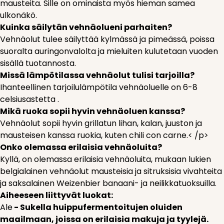
mausteita. Sille on ominaista myös hieman samea
ulkonäkö.
Kuinka säilytän vehnäolueni parhaiten?
Vehnäolut tulee säilyttää kylmässä ja pimeässä, poissa
suoralta auringonvalolta ja mieluiten kulutetaan vuoden
sisällä tuotannosta.
Missä lämpötilassa vehnäolut tulisi tarjoilla?
Ihanteellinen tarjoilulämpötila vehnäoluelle on 6-8
celsiusastetta .
Mikä ruoka sopii hyvin vehnäoluen kanssa?
Vehnäolut sopii hyvin grillatun lihan, kalan, juuston ja
mausteisen kanssa ruokia, kuten chili con carne.< /p>
Onko olemassa erilaisia vehnäoluita?
Kyllä, on olemassa erilaisia vehnäoluita, mukaan lukien
belgialainen vehnäolut mausteisia ja sitruksisia vivahteita
ja saksalainen Weizenbier banaani- ja neilikkatuoksuilla.
Aiheeseen liittyvät luokat:
Ale
- Sukella huippufermentoitujen oluiden
maailmaan, joissa on erilaisia makuja ja tyylejä.