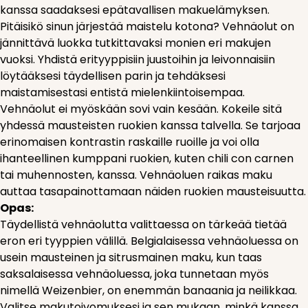
kanssa saadaksesi epätavallisen makuelämyksen.
Pitäisikö sinun järjestää maistelu kotona? Vehnäolut on
jännittävä luokka tutkittavaksi monien eri makujen
vuoksi. Yhdistä erityyppisiin juustoihin ja leivonnaisiin
löytääksesi täydellisen parin ja tehdäksesi
maistamisestasi entistä mielenkiintoisempaa.
Vehnäolut ei myöskään sovi vain kesään. Kokeile sitä
yhdessä mausteisten ruokien kanssa talvella. Se tarjoaa
erinomaisen kontrastin raskaille ruoille ja voi olla
ihanteellinen kumppani ruokien, kuten chili con carnen
tai muhennosten, kanssa. Vehnäoluen raikas maku
auttaa tasapainottamaan näiden ruokien mausteisuutta.
Opas:
Täydellistä vehnäolutta valittaessa on tärkeää tietää
eron eri tyyppien välillä. Belgialaisessa vehnäoluessa on
usein mausteinen ja sitrusmainen maku, kun taas
saksalaisessa vehnäoluessa, joka tunnetaan myös
nimellä Weizenbier, on enemmän banaania ja neilikkaa.
Valitse makutoivomuksesi ja sen mukaan, minkä kanssa