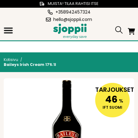
MUISTA! TILAA RAHTISI ITSE
+358942457324
hello@sjoppii.com
Kotisivu
/
Baileys Irish Cream 17% 1l
TARJOUKSET
46
%
IFT SUOMI