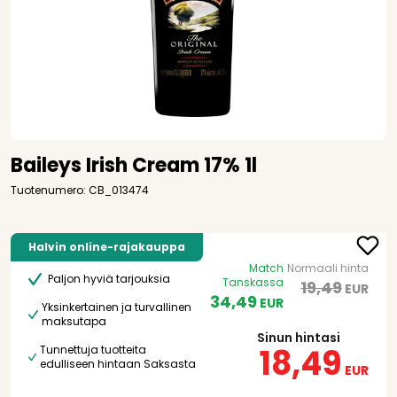
Baileys Irish Cream 17% 1l
Tuotenumero: CB_013474
Halvin online-rajakauppa
Match
Normaali hinta
Paljon hyviä tarjouksia
Tanskassa
19,49
EUR
34,49
EUR
Yksinkertainen ja turvallinen
maksutapa
Sinun hintasi
18,49
Tunnettuja tuotteita
edulliseen hintaan Saksasta
EUR