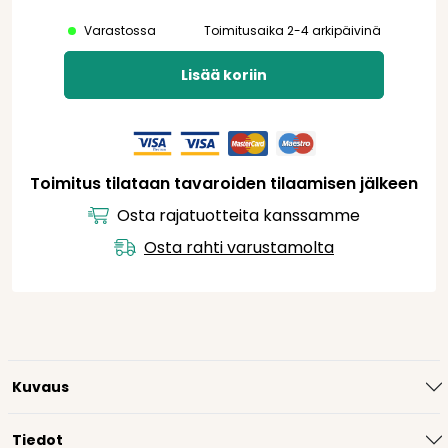
Varastossa
Toimitusaika 2-4 arkipäivinä
Lisää koriin
Toimitus tilataan tavaroiden tilaamisen jälkeen
Osta rajatuotteita kanssamme
Osta rahti varustamolta
Kuvaus
Tiedot