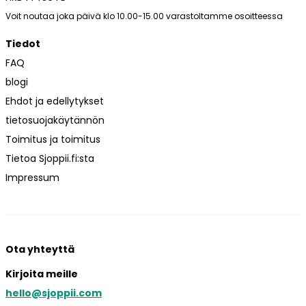
Voit noutaa joka päivä klo 10.00-15.00 varastoltamme osoitteessa
Tiedot
FAQ
blogi
Ehdot ja edellytykset
tietosuojakäytännön
Toimitus ja toimitus
Tietoa Sjoppii.fi:sta
Impressum
Ota yhteyttä
Kirjoita meille
hello@sjoppii.com